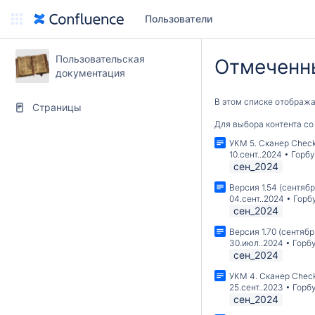
Пользователи
Пользовательская
Отмеченн
документация
В этом списке отображ
Страницы
Для выбора контента со
УКМ 5. Сканер Chec
10.сент..2024
•
Горбу
сен_2024
Версия 1.54 (сентяб
04.сент..2024
•
Горб
сен_2024
Версия 1.70 (сентябр
30.июл..2024
•
Горб
сен_2024
УКМ 4. Сканер Chec
25.сент..2023
•
Горб
сен_2024