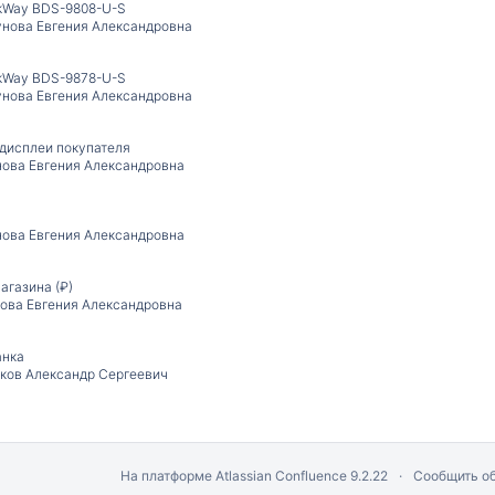
kWay BDS-9808-U-S
унова Евгения Александровна
kWay BDS-9878-U-S
унова Евгения Александровна
 дисплеи покупателя
нова Евгения Александровна
нова Евгения Александровна
агазина (₽)
ова Евгения Александровна
анка
ков Александр Сергеевич
На платформе
Atlassian Confluence
9.2.22
Сообщить о