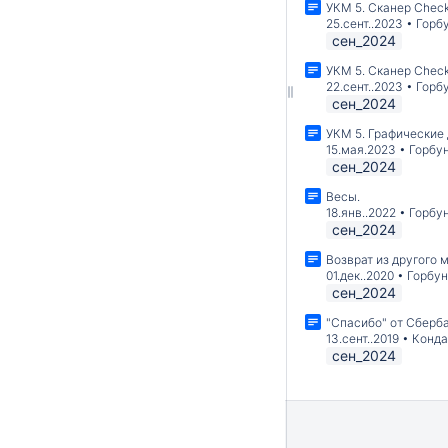
УКМ 5. Сканер Chec
25.сент..2023
•
Горб
сен_2024
УКМ 5. Сканер Chec
22.сент..2023
•
Горб
сен_2024
УКМ 5. Графические
15.мая.2023
•
Горбу
сен_2024
Весы.
18.янв..2022
•
Горбу
сен_2024
Возврат из другого м
01.дек..2020
•
Горбун
сен_2024
"Спасибо" от Сберб
13.сент..2019
•
Конда
сен_2024