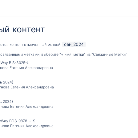
ый контент
сен_2024
ается контент отмеченный меткой:
 связанными метками, выберите "+ имя_метки" из "Связанные Метки"
kWay BIS-3025-U
нова Евгения Александровна
рь 2024)
унова Евгения Александровна
ь 2024)
унова Евгения Александровна
kWay BDS-9878-U-S
унова Евгения Александровна