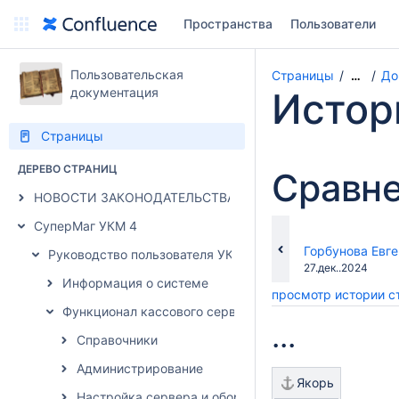
Пространства
Пользователи
Пользовательская
Страницы
До
…
документация
Истор
Страницы
ДЕРЕВО СТРАНИЦ
Сравне
НОВОСТИ ЗАКОНОДАТЕЛЬСТВА
СуперМаг УКМ 4
changes.mady.b
Горбунова Евг
Руководство пользователя УКМ 4
Сохранено
27.дек..2024
Информация о системе
просмотр истории 
Функционал кассового сервера.
...
Справочники
Администрирование
Якорь
Настройка сервера и оборудования