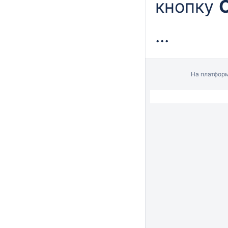
кнопку
...
На платфор