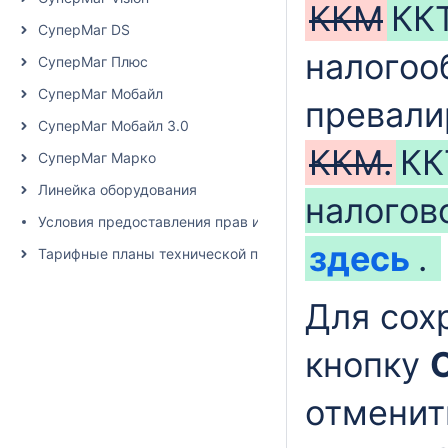
ККМ
КК
СуперМаг DS
налогоо
СуперМаг Плюс
СуперМаг Мобайл
превали
СуперМаг Мобайл 3.0
ККМ.
КК
СуперМаг Марко
Линейка оборудования
налогов
Условия предоставления прав использования программно
здесь
.
Тарифные планы технической поддержки
Для сох
кнопку
отменит