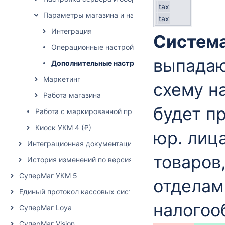
tax
Параметры магазина и настройка операций
tax
Интеграция
Систем
Операционные настройки
выпадаю
Дополнительные настройки
Маркетинг
схему н
Работа магазина
будет п
Работа с маркированной продукцией
Киоск УКМ 4 (₽)
юр. лиц
Интеграционная документация УКМ 4
товаров
История изменений по версиям УКМ 4
СуперМаг УКМ 5
отделам
Единый протокол кассовых систем
налогоо
СуперМаг Loya
СуперМаг Vision