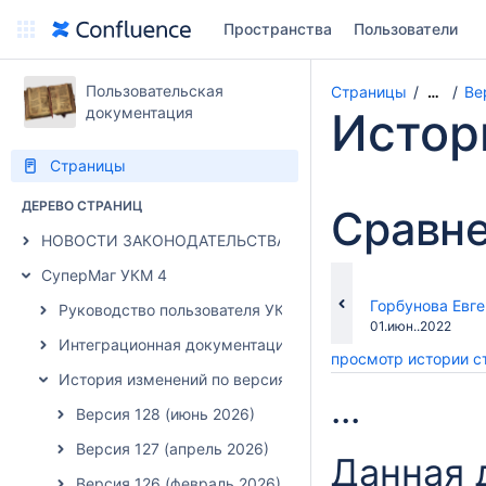
Пространства
Пользователи
Пользовательская
Страницы
Ве
…
документация
Истор
Страницы
ДЕРЕВО СТРАНИЦ
Сравне
НОВОСТИ ЗАКОНОДАТЕЛЬСТВА
СуперМаг УКМ 4
changes.mady.b
Горбунова Евг
Руководство пользователя УКМ 4
Сохранено
01.июн..2022
Интеграционная документация УКМ 4
просмотр истории 
История изменений по версиям УКМ 4
...
Версия 128 (июнь 2026)
Версия 127 (апрель 2026)
Данная 
Версия 126 (февраль 2026)