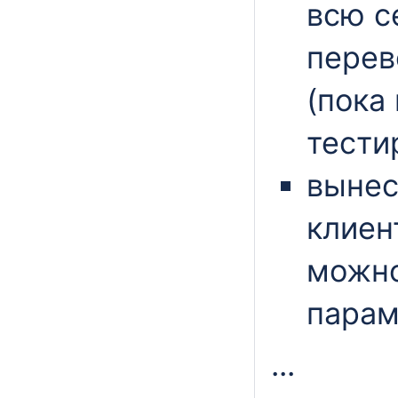
всю с
перев
(пока
тести
вынес
клиен
можно
парам
...