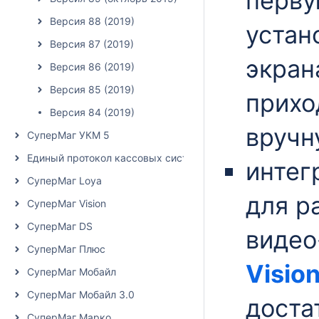
перву
Версия 88 (2019)
устан
Версия 87 (2019)
экран
Версия 86 (2019)
Версия 85 (2019)
прихо
Версия 84 (2019)
вручн
СуперМаг УКМ 5
Единый протокол кассовых систем
интег
СуперМаг Loya
для р
СуперМаг Vision
СуперМаг DS
видео
СуперМаг Плюс
Visio
СуперМаг Мобайл
СуперМаг Мобайл 3.0
доста
СуперМаг Марко