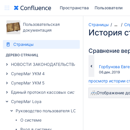
Пространства
Пользователи
Пользовательская
Страницы
Сп
…
документация
История 
Страницы
Сравнение ве
ДЕРЕВО СТРАНИЦ
НОВОСТИ ЗАКОНОДАТЕЛЬСТВА
changes.mady.b
Горбунова Евг
Сохранено
06.дек..2019
СуперМаг УКМ 4
просмотр истории 
СуперМаг УКМ 5
Единый протокол кассовых систем
Отображение до
СуперМаг Loya
Руководство пользователя LOYA
О системе
Вход в систему