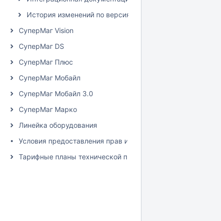
История изменений по версиям LOYA
СуперМаг Vision
СуперМаг DS
СуперМаг Плюс
СуперМаг Мобайл
СуперМаг Мобайл 3.0
СуперМаг Марко
Линейка оборудования
Условия предоставления прав использования программно
Тарифные планы технической поддержки