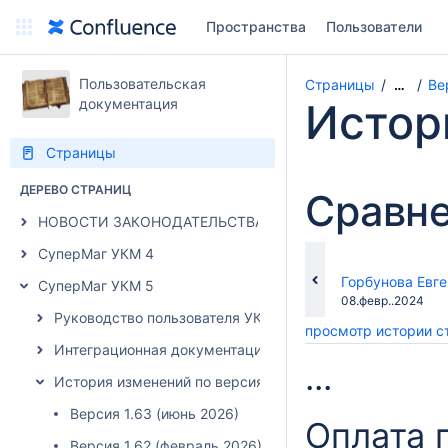
Пространства
Пользователи
Пользовательская
Страницы
Ве
…
документация
Истор
Страницы
ДЕРЕВО СТРАНИЦ
Сравне
НОВОСТИ ЗАКОНОДАТЕЛЬСТВА
СуперМаг УКМ 4
changes.mady.b
Горбунова Евг
СуперМаг УКМ 5
Сохранено
08.февр..2024
Руководство пользователя УКМ 5
просмотр истории 
Интеграционная документация УКМ 5
...
История изменений по версиям УКМ 5
Версия 1.63 (июнь 2026)
Оплата 
Версия 1.62 (февраль 2026)