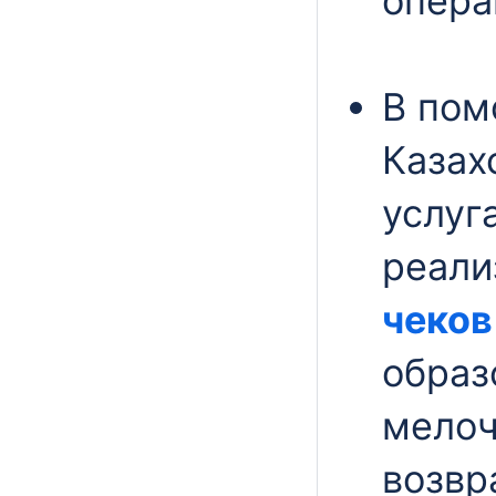
опера
В пом
Казах
услуг
реали
чеков
образ
мелоч
возвр