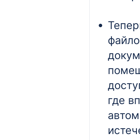
Тепер
файло
докум
помещ
досту
где в
автом
истеч