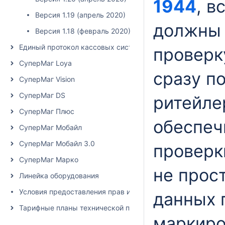
1944
, в
Версия 1.19 (апрель 2020)
должны 
Версия 1.18 (февраль 2020)
Единый протокол кассовых систем
проверк
СуперМаг Loya
сразу п
СуперМаг Vision
СуперМаг DS
ритейле
СуперМаг Плюс
обеспеч
СуперМаг Мобайл
СуперМаг Мобайл 3.0
проверк
СуперМаг Марко
не прос
Линейка оборудования
Условия предоставления прав использования программно
данных 
Тарифные планы технической поддержки
маркиро