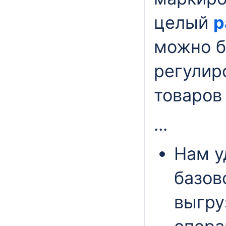
целый
р
можно б
регулир
товаров
...
Нам у
базов
выгру