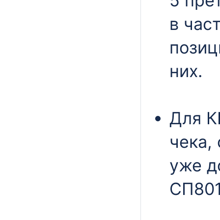
5 пре
в час
позиц
них.
Для К
чека,
уже д
СП801
...