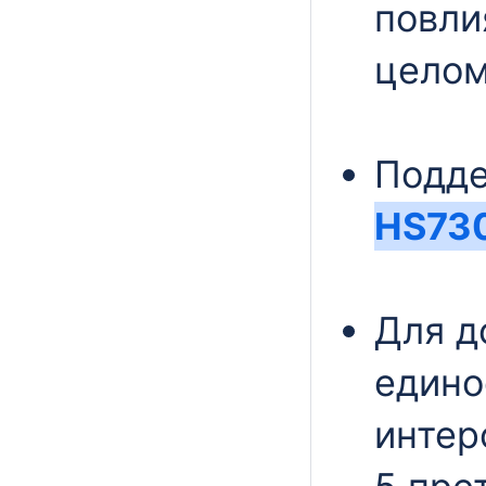
повли
целом
Подд
HS73
Для д
едино
интер