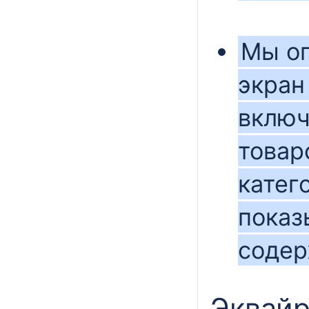
Мы оп
экран
включ
товар
катег
показ
содер
Эквайр