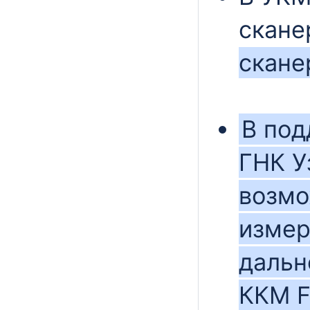
скан
скан
В под
ГНК У
возмо
измер
дальн
ККМ F