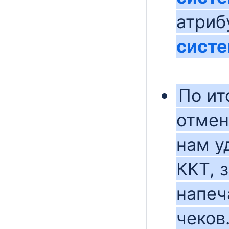
атриб
сист
По ит
отмен
нам у
ККТ, 
напеч
чеков