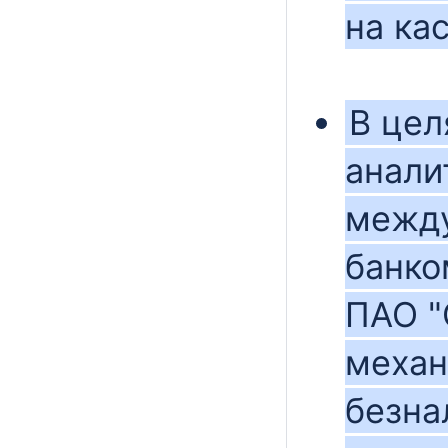
на кас
В цел
анали
между
банко
ПАО "
механ
безна