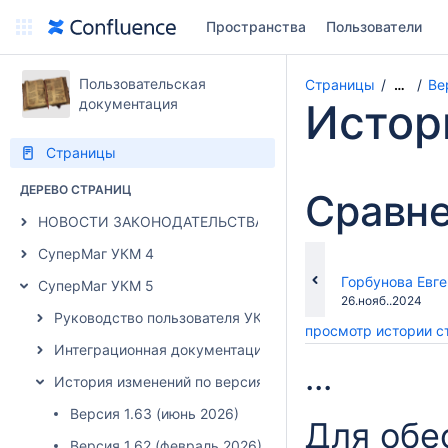
Пространства
Пользователи
Пользовательская
Страницы
Ве
…
документация
Истор
Страницы
ДЕРЕВО СТРАНИЦ
Сравне
НОВОСТИ ЗАКОНОДАТЕЛЬСТВА
СуперМаг УКМ 4
changes.mady.b
Горбунова Евг
СуперМаг УКМ 5
Сохранено
26.нояб..2024
Руководство пользователя УКМ 5
просмотр истории 
Интеграционная документация УКМ 5
...
История изменений по версиям УКМ 5
Версия 1.63 (июнь 2026)
Для обе
Версия 1.62 (февраль 2026)