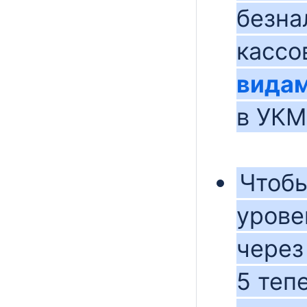
безна
кассо
видам
в УКМ
Чтобы
урове
чере
5 теп