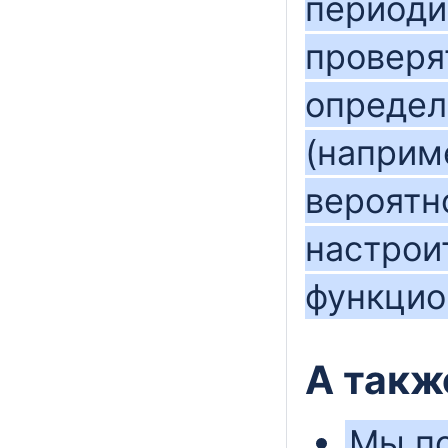
периоди
проверят
определ
(наприм
вероятн
настрои
функцио
А также
Мы по