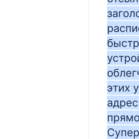
загол
распи
быстр
устро
облег
этих у
адрес
прямо
Супер