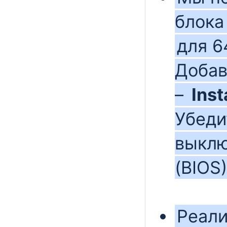
блока
для 6
Добав
–
Inst
Убеди
выкл
(BIOS)
Реали