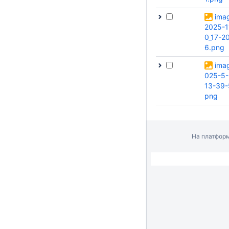
ima
2025-1
0_17-2
6.png
ima
025-5-
13-39-
png
На платфор