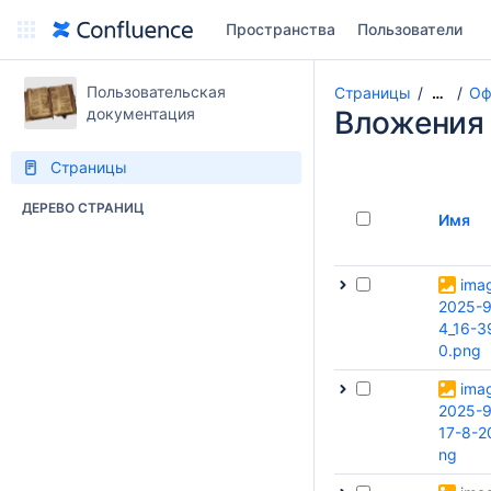
Пространства
Пользователи
Пользовательская
Страницы
Оф
…
документация
Вложения
Страницы
ДЕРЕВО СТРАНИЦ
Имя
ima
2025-9
4_16-3
0.png
ima
2025-9
17-8-2
ng