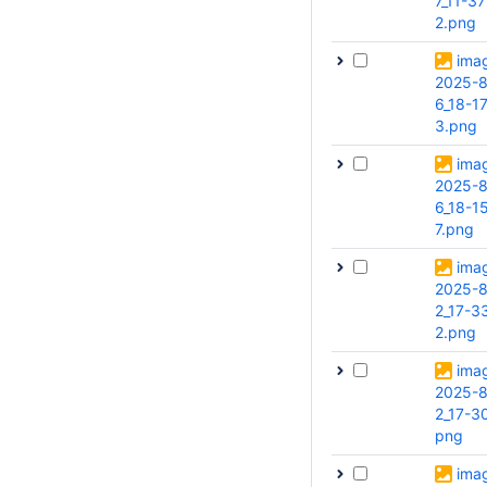
7_11-3
2.png
ima
2025-8
6_18-1
3.png
ima
2025-8
6_18-1
7.png
ima
2025-8
2_17-3
2.png
ima
2025-8
2_17-3
png
ima