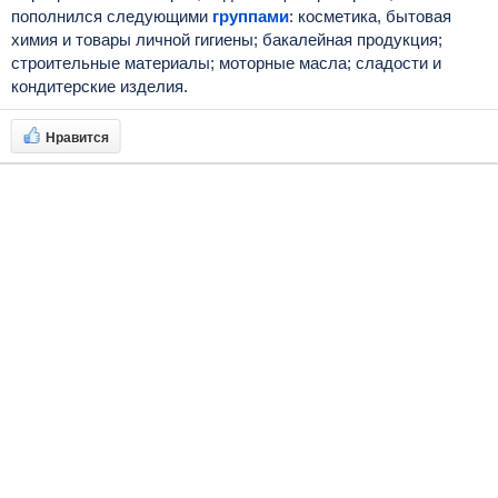
пополнился следующими
группами
: косметика, бытовая
химия и товары личной гигиены; б
акалейная продукция;
с
троительные материалы; м
оторные масла; с
ладости и
кондитерские изделия.
Нравится