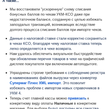
А также...
Мы восстановили "ускоренную" схему списания
бонусных баллов по чекам УКМ-КСО даже при
недостаточном балансе, созданную с целью избежать
запоздалых транзакций, возникающих вследствие
долгого процесса списания баллов при импорте чеков.
Данные о налоговой ставке стали корректно сохраняться
в чеках КСО
, благодаря чему налоговая ставка теперь
легко определяется в чеке возврата.
Нам удалось обеспечить визуальное быстродействие
при
обновлении перечня товаров в чеке
на графический
дисплее покупателя при включенном автоподытоге.
Упразднены строгие требования
к соблюдению регистра
в наименованиях файлов выгрузки через конвертер
Супермаг Плюс XML импорт
. Это позволит
избежать проблем с импортом новых справочников в
УКМ 4.
Теперь счет главной кассы можно
привязать
к
конкретному виду оплаты
Наличные
в конкретном
магазине. Д
ля выбора
будут доступны все средства