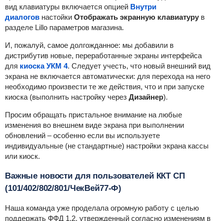
вид клавиатуры включается опцией
Внутри
диалогов
настойки
Отображать экранную клавиатуру
в
разделе Lillo параметров магазина.
И, пожалуй, самое долгожданное: мы
добавили в
дистрибутив новые, переработанные экраны интерфейса
для
киоска УКМ 4
. Следует учесть, что н
овый внешний вид
экрана не включается автоматически: для перехода на него
необходимо произвести те же действия, что и при запуске
киоска (выполнить настройку через
Дизайнер
).
Просим обращать пристальное внимание на любые
изменения во внешнем виде экрана при выполнении
обновлений – особенно если вы используете
индивидуальные (не стандартные) настройки экрана кассы
или киоск.
Важные новости для пользователей ККТ СП
(101/402/802/801/ЧекВей77-Ф)
Наша команда уже проделала огромную работу с целью
поддержать ФФД 1.2, утвержденный согласно изменениям в