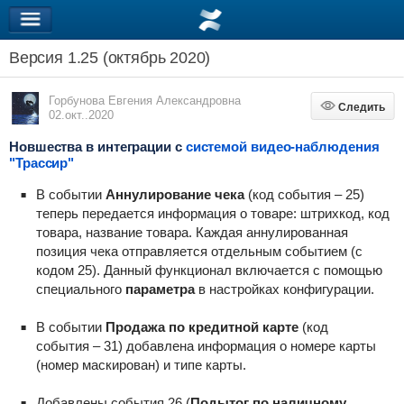
Версия 1.25 (октябрь 2020)
Горбунова Евгения Александровна
Следить
Следить
02.окт..2020
Новшества в интеграции с
системой видео-наблюдения
"Трассир"
В событии
Аннулирование чека
(код события – 25)
теперь передается информация о товаре: штрихкод, код
товара, название товара. Каждая аннулированная
позиция чека отправляется отдельным событием (с
кодом 25). Данный функционал включается с помощью
специального
параметра
в настройках конфигурации.
В событии
Продажа по кредитной карте
(код
события – 31) добавлена информация о номере карты
(номер маскирован) и типе карты.
Добавлены события 26 (
Подытог по наличному