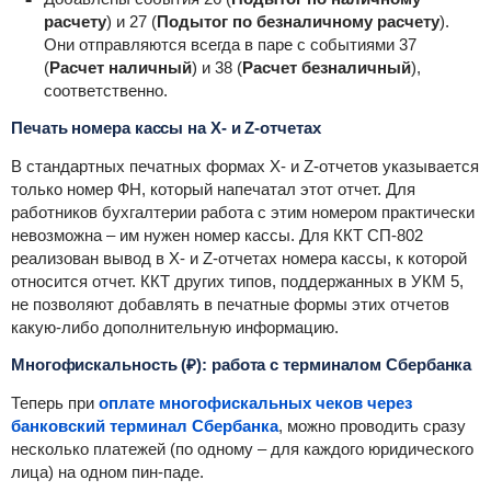
расчету
) и 27 (
Подытог по без
наличному расчету
).
Они отправляются всегда в паре с событиями 37
(
Расчет наличный
) и 38 (
Расчет безналичный
),
соответственно.
Печать номера кассы на X- и Z-отчетах
В стандартных печатных формах X- и Z-отчетов указывается
только номер ФН, который напечатал этот отчет. Для
работников бухгалтерии работа с этим номером практически
невозможна – им нужен номер кассы. Для ККТ СП-802
реализован вывод в X- и Z-отчетах номера кассы, к которой
относится отчет. ККТ других типов, поддержанных в УКМ 5,
не позволяют добавлять в печатные формы этих отчетов
какую-либо дополнительную информацию.
Многофискальность (₽): работа с терминалом Сбербанка
Теперь при
оплате многофискальных чеков через
банковский терминал Сбербанка
, можно проводить сразу
несколько платежей (по одному – для каждого юридического
лица) на одном пин-паде.