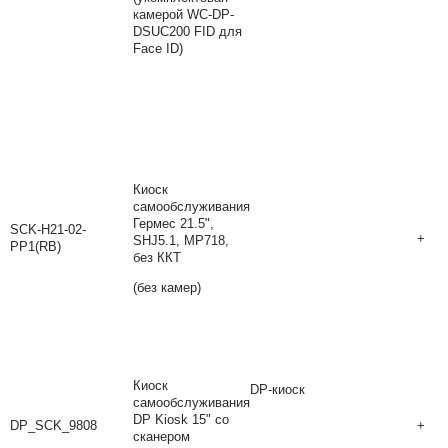
камерой WC-DP-
DSUC200 FID для
Face ID)
Киоск
самообслуживания
Гермес 21.5",
SCK-H21-02-
+
SHJ5.1, MP718,
PP1(RB)
без ККТ
(без камер)
Киоск
DP-киоск
самообслуживания
DP Kiosk 15" со
DP_SCK_9808
+
сканером