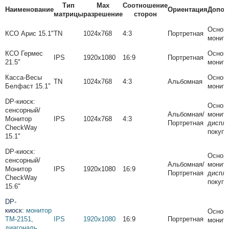
Тип
Max
Соотношение
Наименование
Ориентация
Допол
матрицы
разрешение
сторон
Основ
КСО Арис 15.1"
TN
1024х768
4:3
Портретная
монит
КСО Гермес
Основ
IPS
1920х1080
16:9
Портретная
21.5"
монит
Касса-Весы
Основ
TN
1024х768
4:3
Альбомная
Белфаст 15.1"
монит
DP-киоск:
Основ
cенсорный/
Альбомная/
монито
Монитор
IPS
1024х768
4:3
Портретная
диспл
CheckWay
покупа
15.1"
DP-киоск:
Основ
cенсорный/
Альбомная/
монито
Монитор
IPS
1920х1080
16:9
Портретная
диспл
CheckWay
покупа
15.6"
DP-
киоск:
монитор
Основ
TM-2151,
IPS
1920x1080
16:9
Портретная
монит
диагональ