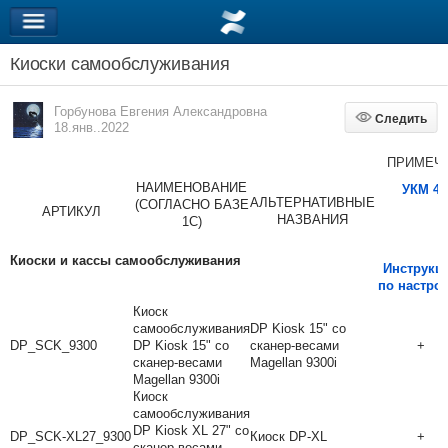
Киоски самообслуживания
Горбунова Евгения Александровна
Следить
Следить
18.янв..2022
ПРИМЕЧА
НАИМЕНОВАНИЕ
УКМ
4
АЛЬТЕРНАТИВНЫЕ
(СОГЛАСНО БАЗЕ
АРТИКУЛ
НАЗВАНИЯ
1С)
Киоски и кассы самообслуживания
Инструкц
по настро
Киоск
самообслуживания
DP Kiosk 15" со
DP_SCK_9300
DP Kiosk 15" со
сканер-весами
+
сканер-весами
Magellan 9300i
Magellan 9300i
Киоск
самообслуживания
DP Kiosk XL 27" со
DP_SCK-XL27_9300
Киоск DP-XL
+
сканер-весами