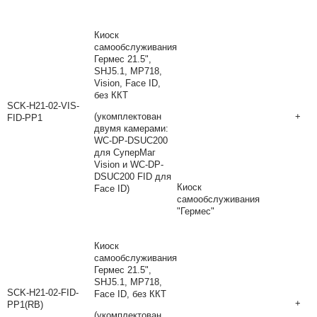
Киоск
самообслуживания
Гермес 21.5",
SHJ5.1, MP718,
Vision, Face ID,
без ККТ
SCK-H21-02-VIS-
(укомплектован
+
FID-PP1
двумя камерами:
WC-DP-DSUC200
для СуперМаг
Vision и WC-DP-
DSUC200 FID для
Киоск
Face ID)
самообслуживания
"Гермес"
Киоск
самообслуживания
Гермес 21.5",
SHJ5.1, MP718,
SCK-H21-02-FID-
Face ID, без ККТ
+
PP1(RB)
(укомплектован