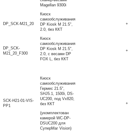
Magellan 9300i
Киоск
самообслуживания
DP_SCK-M21_20
+
DP Kiosk M 21.5",
2.0, без ККТ
Киоск
самообслуживания
DP_SCK-
DP Kiosk M 21.5",
+
M21_20_F300
2.0, с весами DP
FOX L, без ККТ
Киоск
самообслуживания
Гермес 21.5",
SHJ5.1, 1500i, DS-
UC200, под Vx820,
SCK-H21-01-VIS-
+
без ККТ
PP1
(укомплектован
камерой WC-DP-
DSUC200 для
СуперМаг Vision)