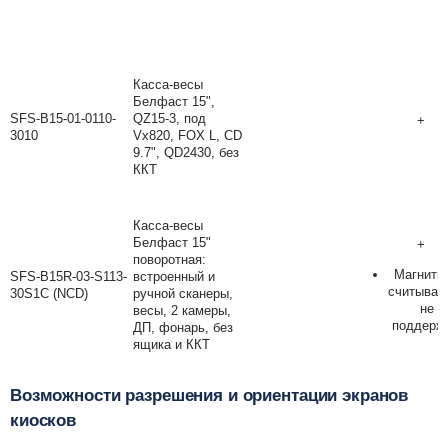
Касса-весы
Белфаст 15",
SFS-B15-01-0110-
QZ15-3, под
+
3010
Vx820, FOX L, CD
9.7", QD2430, без
ККТ
Касса-весы
Белфаст 15"
+
поворотная:
Магнитн
SFS-B15R-03-S113-
встроенный и
считыват
30S1C (NCD)
ручной сканеры,
не
весы, 2 камеры,
поддерж
ДП, фонарь, без
ящика и ККТ
Возможности разрешения и ориентации экранов
киосков