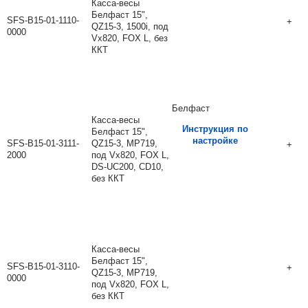
Касса-весы
Белфаст 15",
SFS-B15-01-1110-
+
QZ15-3, 1500i, под
0000
Vx820, FOX L, без
ККТ
Белфаст
Касса-весы
Инструкция по
Белфаст 15",
настройке
SFS-B15-01-3111-
QZ15-3, MP719,
+
2000
под Vx820, FOX L,
DS-UC200, CD10,
без ККТ
Касса-весы
Белфаст 15",
SFS-B15-01-3110-
+
QZ15-3, MP719,
0000
под Vx820, FOX L,
без ККТ