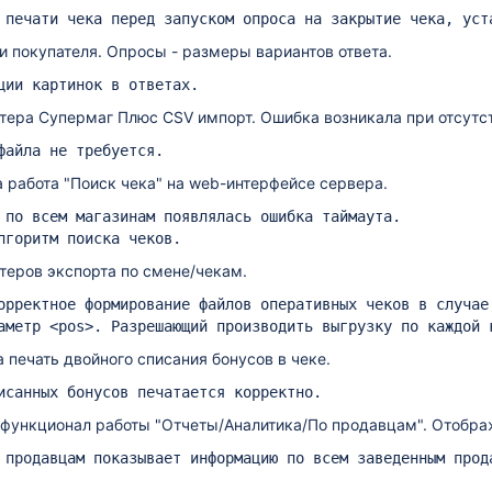
 печати чека перед запуском опроса на закрытие чека, уст
и покупателя. Опросы - размеры вариантов ответа.
ции картинок в ответах.
тера Супермаг Плюс CSV импорт. Ошибка возникала при отсутств
файла не требуется.
 работа "Поиск чека" на web-интерфейсе сервера.
 по всем магазинам появлялась ошибка таймаута.
лгоритм поиска чеков.
теров экспорта по смене/чекам.
орректное формирование файлов оперативных чеков в случае
аметр <pos>. Разрешающий производить выгрузку по каждой 
 печать двойного списания бонусов в чеке.
исанных бонусов печатается корректно.
функционал работы "Отчеты/Аналитика/По продавцам". Отображ
 продавцам показывает информацию по всем заведенным прод