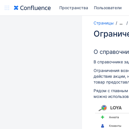
Пространства
Пользователи
Страницы
…
Огранич
О справочн
В справочнике з
Ограничения возн
действие акции, 
товар предоставл
Рядом с главным
можно использова