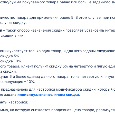
ество/сумма покупаемого товара равно или больше заданного зн
личество товара для применения равно 5. В этом случае, при по
получит скидку.
ый
– такой способ назначения скидки позволяет установить инт
скидки в них.
акции участвует только один товар, и для него заданы следующи
 скидка 5%.
 скидка 10%.
ого товара, клиент получит скидку 5% на четвертую и пятую еди
з скидки.
купит 6 и более единиц данного товара, то на четвертую и пяту
последующие – 10%.
е предназначено для настройки модификатора скидки, который бу
не задана
индивидуальная величина скидки
.
нты настройки:
умма, на которую снижается продажная цена товара, реализуе