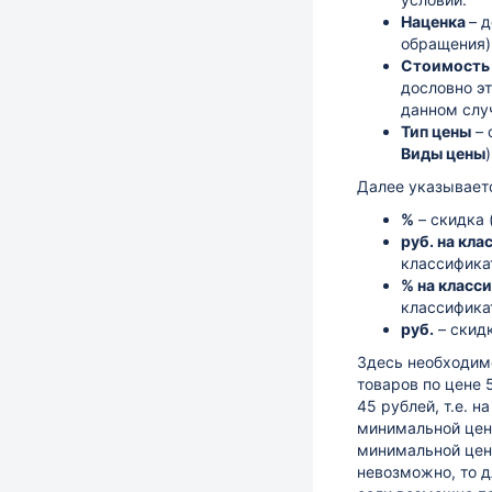
Наценка
– 
обращения)
Стоимость
дословно эт
данном слу
Тип цены
– 
Виды цены
Далее указываетс
%
– скидка 
руб. на кла
классифика
% на класси
классифика
руб.
– скид
Здесь необходимо
товаров по цене 
45 рублей, т.е. 
минимальной цено
минимальной цен
невозможно, то д