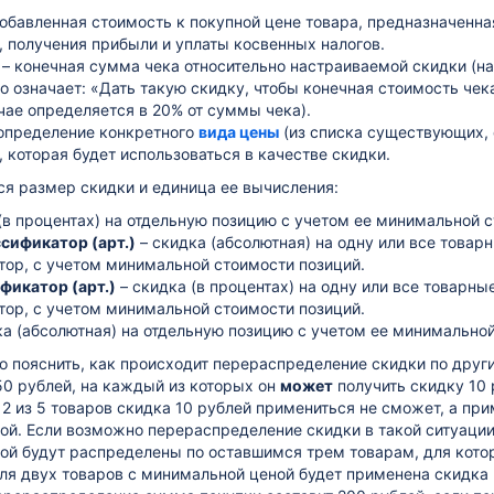
добавленная стоимость к покупной цене товара, предназначенн
, получения прибыли и уплаты косвенных налогов.
– конечная сумма чека относительно настраиваемой скидки (на
о означает: «Дать такую скидку, чтобы конечная стоимость чек
чае определяется в 20% от суммы чека).
определение конкретного
вида цены
(из списка существующих, 
), которая будет использоваться в качестве скидки.
я размер скидки и единица ее вычисления:
(в процентах) на отдельную позицию с учетом ее минимальной 
ссификатор (арт.)
– скидка (абсолютная) на одну или все товар
тор, с учетом минимальной стоимости позиций.
фикатор (арт.)
– скидка (в процентах) на одну или все товарны
тор, с учетом минимальной стоимости позиций.
ка (абсолютная) на отдельную позицию с учетом ее минимальной
 пояснить, как происходит перераспределение скидки по друг
50 рублей, на каждый из которых он
может
получить скидку 10 
на 2 из 5 товаров скидка 10 рублей примениться не сможет, а пр
й. Если возможно перераспределение скидки в такой ситуации,
ой будут распределены по оставшимся трем товарам, для кото
ля двух товаров с минимальной ценой будет применена скидка н