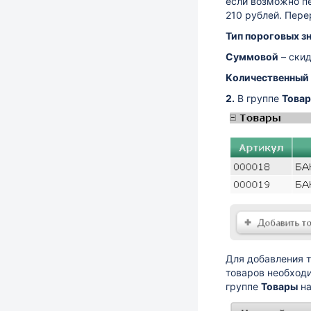
если возможно п
210 рублей. Пер
Тип пороговых з
Cуммовой
– скид
Kоличественный
2.
В группе
Това
Для добавления т
товаров необход
группе
Товары
на