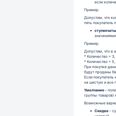
если колич
Пример.
Допустим, что ко
пять покупатель 
ступенчат
значениями 
Пример.
Допустим, что в 
* Количество = 3,
* Количество = 5,
При покупке данн
будут проданы бе
Если покупатель 
на шестую и все 
Умолчание
– пол
группы товаров) 
Возможные вариа
Скидка
– с
условий.