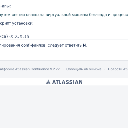
к-апы:
путем снятия снапшота виртуальной машины бек-энда и процесс
крипт установки:
иса}-X.X.X.sh
вания conf-файлов, следует ответить
N
.
латформе
Atlassian Confluence
9.2.22
Сообщить об ошибке
Новости Atl