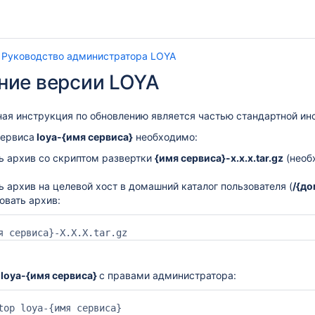
Руководство администратора LOYA
ние версии LOYA
ная инструкция по обновлению является частью стандартной ин
сервиса
loya-{имя сервиса}
необходимо:
ь архив со скриптом развертки
{имя сервиса}-x.x.x.tar.gz
(необ
ь архив
на целевой хост в домашний каталог пользователя (
/{до
овать архив:
я сервиса}-X.X.X.tar.gz
ь
loya-{имя сервиса}
с правами администратора:
top loya-{имя сервиса}