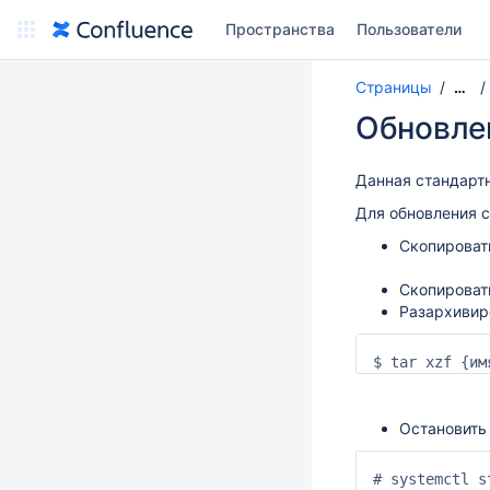
Пространства
Пользователи
Страницы
…
Обновле
Данная стандарт
Для обновления 
Скопироват
Скопироват
Разархивир
$ tar xzf {им
Остановит
# systemctl s