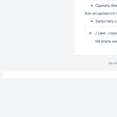
Сделать бэ
Бэк-ап делается 
Запустить с
# ./{имя серв
На этапе копиро
На п