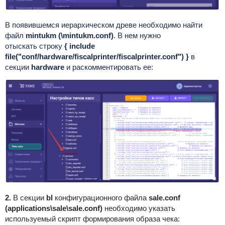
В появившемся иерархическом древе необходимо найти
файл
mintukm (\mintukm.conf)
. В нем нужно
отыскать строку
{ include
file("conf/hardware/fiscalprinter/fiscalprinter.conf") }
в
секции
hardware
и раскомментировать ее:
2.
В секции
bl
конфигурационного файла
sale.conf
(applications\sale\sale.conf)
необходимо указать
используемый скрипт
формирования образа чека: