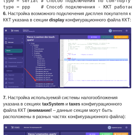
type = serial # Способ подключения по com-порту

type = ppp    # Способ подключения - ККТ работае
6.
Настройка возможного подключения дисплея покупателя к
ККТ указана в секции
display
конфигурационного файла ККТ
:
7.
Настройка используемой системы налогообложения
указана в секциях
taxSystem
и
taxes
конфигурационного
файла ККТ (
внимание!
– данные секции могут быть
расположены в разных частях конфигурационного файла)
: