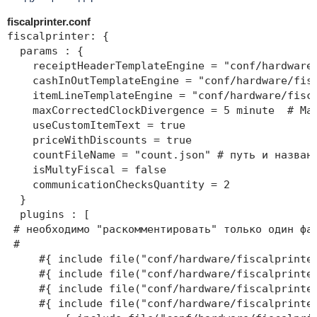
fiscalprinter.conf
fiscalprinter: {

  params : {

    receiptHeaderTemplateEngine = "conf/hardware
    cashInOutTemplateEngine = "conf/hardware/
    itemLineTemplateEngine = "conf/hardware/f
    maxCorrectedClockDivergence = 5 minute  # Ма
    useCustomItemText = true

    priceWithDiscounts = true

    countFileName = "count.json" # путь и названи
    isMultyFiscal = false

    communicationChecksQuantity = 2

  }

  plugins : [

 # необходимо "раскомментировать" только один фай
 #

     #{ include file("conf/hardware/fiscalp
     #{ include file("conf/hardware/fiscal
     #{ include file("conf/hardware/fiscalprin
     #{ include file("conf/hardware/fiscal