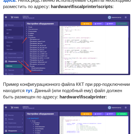
здесь
. Непосредственно используемые скрипты необходимо
разместить по адресу:
hardware\fiscalprinter\scripts
:
Пример конфигурационного файла ККТ при ppp-подключении
находится
тут
. Данный (или подобный ему) файл должен
быть размещен по адресу:
hardware\fiscalprinter
: