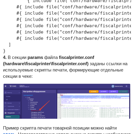
	 { include file("conf/hardware/fiscalprin
     #{ include file("conf/hardware/fiscalprin
     #{ include file("conf/hardware/fiscalpri
     #{ include file("conf/hardware/fiscal
     #{ include file("conf/hardware/fiscalpri
     #{ include file("conf/hardware/fiscalprin
     #{ include file("conf/hardware/fiscalprinter
  ]

}
4.
В секции
params
файла
fiscalprinter.conf
(hardware\fiscalprinter\fiscalprinter.conf)
заданы ссылки на
используемые скрипты печати, формирующие отдельные
секции в чеке:
Пример скрипта печати товарной позиции можно найти