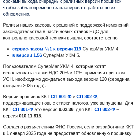
сроками выхода очередных релизных версий прошивок,
чтобы заблаговременно запланировать работы по их
обновлению.
Релизы наших кассовых решений с поддержкой изменений
законодательства в части новых ставок НДС для
контрольно-кассовой техники вышли, соответственно:
сервис-паком №1 к версии 119
СуперМаг УКМ 4;
в версии 1.56
СуперМаг УКМ 5.
Пользователям СуперМаг УКМ 4, которые хотят
использовать ставки НДС 20% и 10%, применяя при этом
УСН, необходимо дождаться выхода версии 120 (середина
февраля 2025 года).
Версии прошивок ККТ
СП 801-Ф
и
СП 802-Ф
,
поддерживающие новые ставки налогов, уже выпущены. Для
ККТ
СП 801-Ф
это версия
8.02.36
, для ККТ
СП 802-Ф
–
версия
010.11.815
.
Согласно разъяснениям ФНС России, если разработчики ККТ
к 1 января 2025 года не предоставят обновленную про­шивку