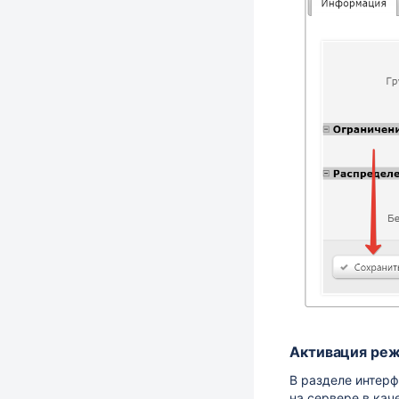
Активация ре
В разделе интер
на сервере в кач