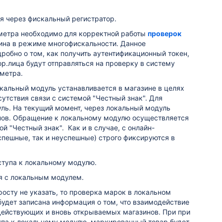
я через фискальный регистратор.
метра необходимо для корректной работы
проверок
ина в режиме многофискальности. Данное
робно о том, как получить аутентификационный токен,
юр.лица
будут отправляться на проверку в систему
метра.
кальный модуль устанавливается в магазине в целях
утствия связи с системой "Честный знак".
Для
ль. На текущий момент, через локальный модуль
анов. Обращение к локальному модулю осуществляется
мой "Честный знак".
Как и в случае, с онлайн-
спешные, так и неуспешные) строго фиксируются в
ступа к локальному модулю.
я с локальным модулем.
осту не указать, то проверка марок в локальном
 будет записана информация о том, что взаимодействие
действующих и вновь открываемых магазинов. При при
тупа к локальному модулю, маркированный товар будет