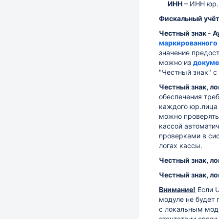
ИНН
–
ИНН юр. 
Фискальный учё
Честный знак - 
маркированного 
значение
предост
можно из
докуме
"Честный знак" 
Честный знак, ло
обеспечения тре
каждого юр.лица
можно проверять
кассой автоматич
проверками в сис
логах кассы.
Честный знак, л
Честный знак, ло
Внимание!
Если U
модуле не будет 
с локальным мод
отсутствии связи