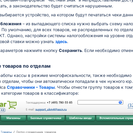
ть, а законодательство будет считаться нарушенным.
выбирается устройство, на котором будут печататься чеки данно
обложения
– из выпадающего списка нужно выбрать схему нало
. По умолчанию, для всех товаров, не распределенных по отде
КТ. Однако, настройки системы налогообложения на уровне от
говой ставки можно узнать
здесь
.
параметров нажмите кнопку
Сохранить
. Если необходимо отме
 товаров по отделам
работы кассы в режиме многофискальности, также необходимо р
отделам, чтобы они автоматически попадали в чек нужного юр.
йса
Справочники – Товары
. Чтобы отнести группу товаров к том
категории товаров в классификаторе: