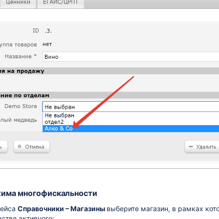
жима многофискальности
фейса
Справочники – Магазины
выберите магазин, в рамках кото
естве активного: