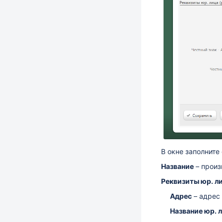
В окне заполнит
Название
–
произв
Реквизиты юр. л
Адрес
–
адрес 
Название юр. 