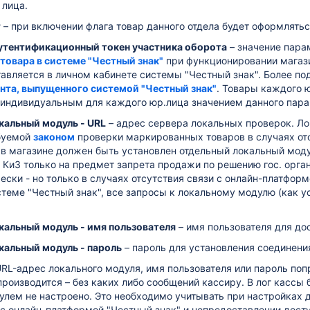
лица.
т
–
при включении флага товар данного отдела будет оформлятьс
Аутентификационный токен участника оборота
–
значение пара
товара в системе "Честный знак"
при функционировании магаз
авляется в личном кабинете системы "Честный знак". Более под
нта, выпущенного системой "Честный знак"
. Товары каждого 
с индивидуальным для каждого юр.лица
значением данного пара
кальный модуль - URL
–
а
дрес сервера локальных проверок.
Ло
буемой
законом
проверки маркированных товаров в случаях отс
 в магазине должен быть установлен отдельный локальный моду
 КиЗ только на предмет запрета продажи по решению гос. орг
ески - но только в случаях отсутствия связи с онлайн-платфор
теме "Честный знак", все запросы к локальному модулю (как у
окальный модуль - имя пользователя
–
имя пользователя для до
кальный модуль - пароль
–
пароль для установления соединени
RL-адрес локального модуля, имя пользователя или пароль попр
производится – без каких либо сообщений кассиру. В лог кассы
улем не настроено. Это необходимо учитывать при настройках 
 с онлайн-платформой "Честный знак" и непредоставлении дос