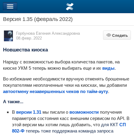
Версия 1.35 (февраль 2022)
Горбунова Евгения Александровна
Следить
Следить
08.февр..2022
Новшества киоска
Наряду с возможностью выбора количества пакетов, на
киоске УКМ 5 теперь можно выбирать еще и их
виды
.
Во избежание необходимости вручную отменять брошенные
покупателями неоплаченные чеки на киосках, мы добавили
автоотмену незавершенных чеков по тайм-ауту
.
А также...
В
версии 1.31
мы писали о
возможности
получения
параметров состояния касс внешним сервисом по API. В
этой версии мы хотим лишь добавить, что
для ККТ
СП
802-Ф
теперь тоже поддержана команда запроса