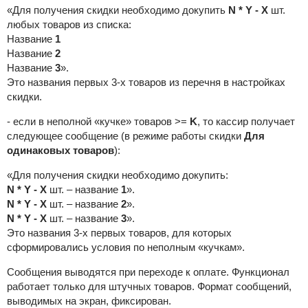
«Для получения скидки необходимо докупить
N * Y - X
шт.
любых товаров из списка:
Название
1
Название
2
Название
3
».
Это названия первых 3-х товаров из перечня в настройках
скидки.
- если в неполной «кучке» товаров >=
K
, то кассир получает
следующее сообщение (в режиме работы скидки
Для
одинаковых товаров
):
«Для получения скидки необходимо докупить:
N * Y - X
шт. – название
1
».
N * Y - X
шт. – название
2
».
N * Y - X
шт. – название
3
».
Это названия 3-х первых товаров, для которых
сформировались условия по неполным «кучкам».
Сообщения выводятся при переходе к оплате. Функционал
работает только для штучных товаров. Формат сообщений,
выводимых на экран, фиксирован.