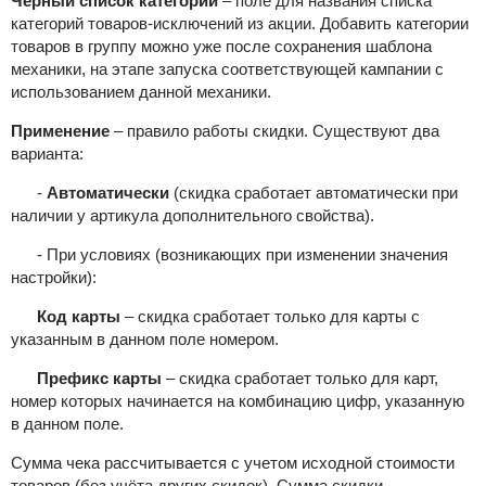
Чёрный список категорий
– поле для названия списка
категорий товаров-исключений из акции. Добавить категории
товаров в группу можно уже после сохранения шаблона
механики, на этапе запуска соответствующей кампании с
использованием данной механики.
Применение
– правило работы скидки. Существуют два
варианта:
-
Автоматически
(скидка сработает автоматически
при
наличии у артикула дополнительного свойства).
- При условиях (возникающих при изменении значения
настройки):
Код карты
– скидка сработает только для карты с
указанным в данном поле номером.
Префикс карты
– скидка сработает только для карт,
номер которых начинается на комбинацию цифр, указанную
в данном поле.
Сумма чека рассчитывается с учетом исходной стоимости
товаров (без учёта других скидок). С
умма скидки