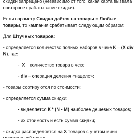
скидки запрещено (независимо от того, какая карта вызвала
повторное срабатывание скидки).
Если параметр
Скидка даётся на товары
=
Любые
товары
, то кампания срабатывает следующим образом:
Для
Штучных товаров
:
- определяется количество полных наборов в чеке
К
= (
X div
N
), где:
-
Х
– количество товара в чеке;
-
div
– операция деления «нацело»;
- товары сортируются по стоимости;
- определяется сумма скидки:
- выделяется
К * (
N - M
)
наиболее дешевых товаров;
- их стоимость и есть сумма скидки;
- скидка распределяется на
Х
товаров с учётом мини
минимальной цены;