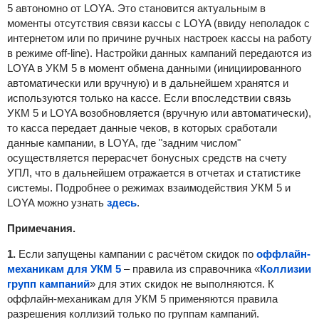
5 автономно от LOYA. Это становится актуальным в
моменты отсутствия связи кассы с LOYA (ввиду неполадок с
интернетом или по причине ручных настроек кассы на работу
в режиме off-line). Настройки данных кампаний передаются из
LOYA в УКМ 5 в момент обмена данными (инициированного
автоматически или вручную) и в дальнейшем хранятся и
используются только на кассе. Если впоследствии связь
УКМ 5 и LOYA возобновляется (вручную или автоматически),
то касса передает данные чеков, в которых сработали
данные кампании, в LOYA, где "задним числом"
осуществляется перерасчет бонусных средств на счету
УПЛ, что в дальнейшем отражается в отчетах и статистике
системы. Подробнее о режимах взаимодействия УКМ 5 и
LOYA можно узнать
здесь
.
Примечания.
1.
Если запущены кампании с расчётом скидок по
оффлайн-
механикам для УКМ 5
– правила из справочника «
Коллизии
групп кампаний
» для этих скидок не выполняются. К
оффлайн-механикам для УКМ 5 применяются правила
разрешения коллизий только по группам кампаний.