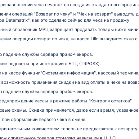
ри завершении чека печатается всегда из стандартного профиля
ении операций "Возврат по чеку" и "Чек на возврат" выводить 
а Datamatrix", как это сделано сейчас для чека на продажу.
енный справочник МРЦ запрещает продавать товары ниже мини
ении операции возврат по чеку, на кассе Lillo выводится окно 
о падение службы сервера прайс-чекеров.
кие недочеты при интеграции с БПЦ (TRPOSX).
 на кассе функции"Системная информация", кассовый терминал
возможность применения скидки на вид оплаты в чеке на возвр
о падение службы сервера прайс-чекеров.
редупреждение кассы в режиме работы "Контроля остатков".
овые схемы. Скидка применяется, даже если время, указанное 
 при оформлении первого чека в смене.
трицательным количеством теперь не предлагаются к возврату.
ом справочнике товаров тормозит навигации в LILLO.