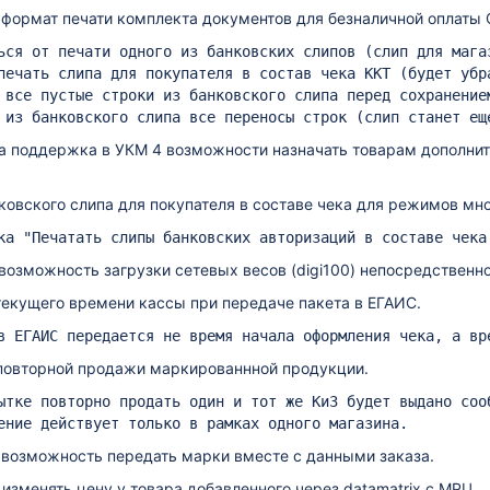
формат печати комплекта документов для безналичной оплаты 
а поддержка в УКМ 4 возможности назначать товарам дополнит
ковского слипа для покупателя в составе чека для режимов мн
возможность загрузки сетевых весов (digi100) непосредственно
екущего времени кассы при передаче пакета в ЕГАИС.
повторной продажи маркированнной продукции.
 возможность передать марки вместе с данными заказа.
изменять цену у товара добавленного через datamatrix с МРЦ.