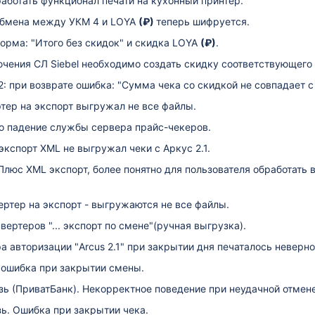
аботать функционал печати на кухонный принтер.
обмена между УКМ 4 и LOYA
(₽)
теперь шифруется.
орма: "Итого без скидок" и скидка LOYA
(₽)
.
чения СЛ Siebel необходимо создать скидку соответствующего 
: при возврате ошибка: "Сумма чека со скидкой не совпадает с
тер на экспорт выгружал не все файлы.
о падение службы сервера прайс-чекеров.
экспорт XML не выгружал чеки с Аркус 2.1.
люс XML экспорт, более понятно для пользователя обработать 
ертер на экспорт - выгружаются не все файлы.
ертеров "... экспорт по смене"(ручная выгрузка).
а авторизации "Arcus 2.1" при закрытии дня печаталось неверно
 ошибка при закрытии смены.
ь (ПриватБанк). Некорректное поведение при неудачной отмене
ь. Ошибка при закрытии чека.