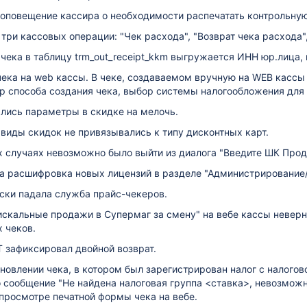
оповещение кассира о необходимости распечатать контрольную
три кассовых операции: "Чек расхода", "Возврат чека расхода",
 чека в таблицу trm_out_receipt_kkm выгружается ИНН юр.лица, 
чека на web кассы. В чеке, создаваемом вручную на WEB касс
р способа создания чека, выбор системы налогообложения для че
лись параметры в скидке на мелочь.
виды скидок не привязывались к типу дисконтных карт.
х случаях невозможно было выйти из диалога "Введите ШК Прод
а расшифровка новых лицензий в разделе "Администрирование/
ски падала служба прайс-чекеров.
искальные продажи в Супермаг за смену" на вебе кассы неверн
 чеков.
 зафиксировал двойной возврат.
новлении чека, в котором был зарегистрирован налог с налогово
 сообщение "Не найдена налоговая группа <ставка>, невозможн
просмотре печатной формы чека на вебе.