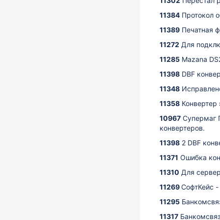
11302
Перестал р
11384
Протокол 
11389
Печатная ф
11272
Для подклю
11285
Mazana DS2
11398
DBF конвер
11348
Исправлен
11358
Конвертер 
10967
Супермаг П
конвертеров.
11398
2 DBF конв
11371
Ошибка конв
11310
Для сервер
11269
СофтКейс -
11295
Банкомсвяз
11317
Банкомсвяз