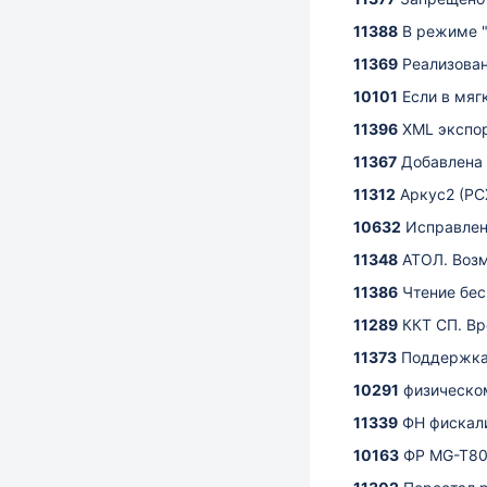
11388
В режиме "
11369
Реализован
10101
Если в мяг
11396
XML экспор
11367
Добавлена
11312
Аркус2 (РС
10632
Исправлен
11348
АТОЛ. Воз
11386
Чтение бес
11289
ККТ СП. Вр
11373
Поддержка 
10291
физическом
11339
ФН фискал
10163
ФР MG-T808