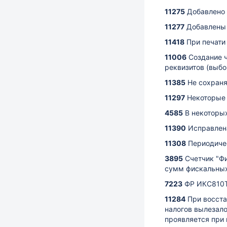
11275
Добавлено 
11277
Добавлены 
11418
При печати
11006
Создание 
реквизитов (выбо
11385
Не сохраня
11297
Некоторые 
4585
В некоторы
11390
Исправлен
11308
Периодиче
3895
Счетчик "Ф
сумм фискальных
7223
ФР ИКС810Т
11284
При восста
налогов вылезало
проявляется при 