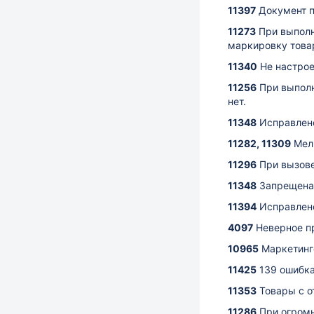
11397
Документ п
11273
При выполн
маркировку товар
11340
Не настро
11256
При выполн
нет.
11348
Исправлен
11282, 11309
Мел
11296
При вызове
11348
Запрещена 
11394
Исправлен
4097
Неверное п
10965
Маркетинг
11425
139 ошибка
11353
Товары с о
11286
При огромн