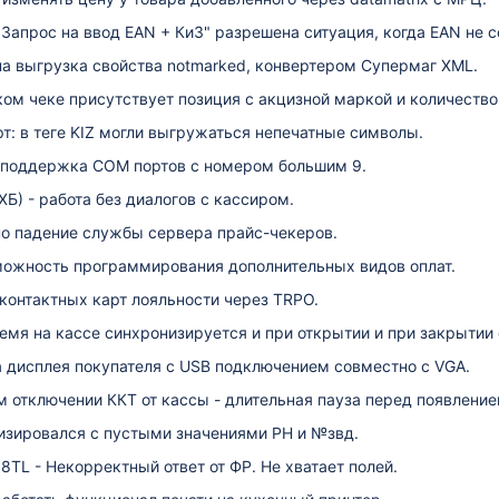
Запрос на ввод EAN + КиЗ" разрешена ситуация, когда EAN не с
а выгрузка свойства notmarked, конвертером Супермаг XML.
ком чеке присутствует позиция с акцизной маркой и количеством
т: в теге KIZ могли выгружаться непечатные символы.
 поддержка COM портов с номером большим 9.
ХБ) - работа без диалогов с кассиром.
о падение службы сервера прайс-чекеров.
можность программирования дополнительных видов оплат.
контактных карт лояльности через TRPO.
емя на кассе синхронизируется и при открытии и при закрытии
дисплея покупателя c USB подключением совместно с VGA.
 отключении ККТ от кассы - длительная пауза перед появление
изировался с пустыми значениями РН и №звд.
TL - Некорректный ответ от ФР. Не хватает полей.