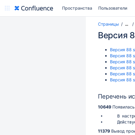
Пространства
Пользователи
Страницы
…
Версия 8
Версия 88 s
Версия 88 s
Версия 88 s
Версия 88 
Версия 88 
Версия 88 s
Перечень и
10649
Появилась 
 •	В настройках сканера добавлен флаг "Использовать BEL"

11379
Вывод прои