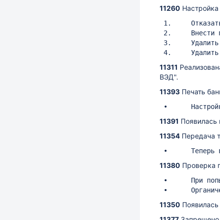
11260
Настройка 
 1.	Отказаться от печати одного из банковских слипов (слип для магазина может быть напечатан из web УКМ 4 при необходимости)

 2.	Внести печать слипа для покупателя в состав чека ККТ (будет убрана операция отрезки и отдельная шапка для слипа)

 3.	Удалить все пустые строки из банковского слипа перед сохранением и печатью (слип станет более компактным)

11311
Реализован
ВЭД".
11393
Печать бан
11391
Появилась 
11354
Передача т
11380
Проверка 
 •	При попытке повторно продать один и тот же КиЗ будет выдано сообщение об ошибке

11350
Появилась
11377
Запрещено 