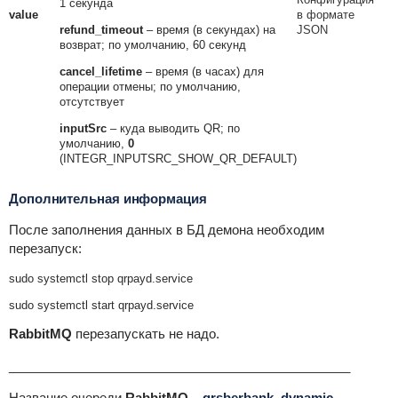
1 секунда
value
в формате
refund_timeout
– время (в секундах) на
JSON
возврат; по умолчанию, 60 секунд
cancel_lifetime
– время (в часах) для
операции отмены; по умолчанию,
отсутствует
inputSrc
– куда выводить QR; по
умолчанию,
0
(INTEGR_INPUTSRC_SHOW_QR_DEFAULT)
Дополнительная информация
После заполнения данных в БД демона необходим
перезапуск:
sudo systemctl stop qrpayd.service
sudo systemctl start qrpayd.service
RabbitMQ
перезапускать не надо.
________________________________________________
Название очереди
RabbitMQ
–
qrsberbank_dynamic
.