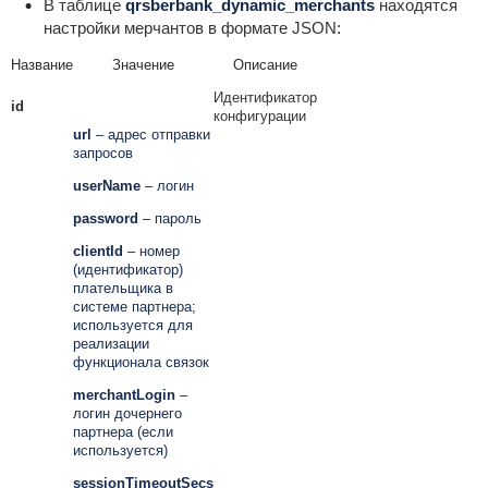
В таблице
qrsberbank_dynamic_merchants
находятся
настройки мерчантов в формате JSON
:
Название
Значение
Описание
Идентификатор
id
конфигурации
url
– адрес отправки
запросов
userName
– логин
password
– пароль
clientId
– номер
(идентификатор)
плательщика в
системе партнера;
используется для
реализации
функционала связок
merchantLogin
–
логин дочернего
партнера (если
используется)
sessionTimeoutSecs