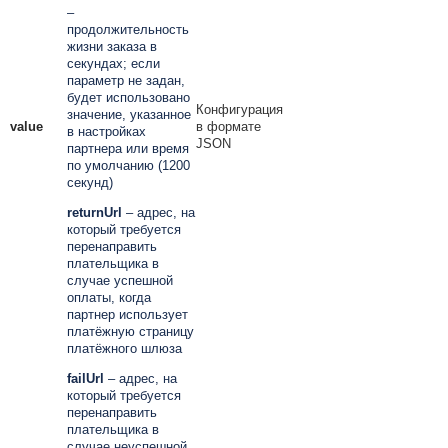
–
продолжительность
жизни заказа в
секундах; если
параметр не задан,
будет использовано
Конфигурация
значение, указанное
value
в формате
в настройках
JSON
партнера или время
по умолчанию (1200
секунд)
returnUrl
– адрес, на
который требуется
перенаправить
плательщика в
случае успешной
оплаты, когда
партнер использует
платёжную страницу
платёжного шлюза
failUrl
– адрес, на
который требуется
перенаправить
плательщика в
случае неуспешной