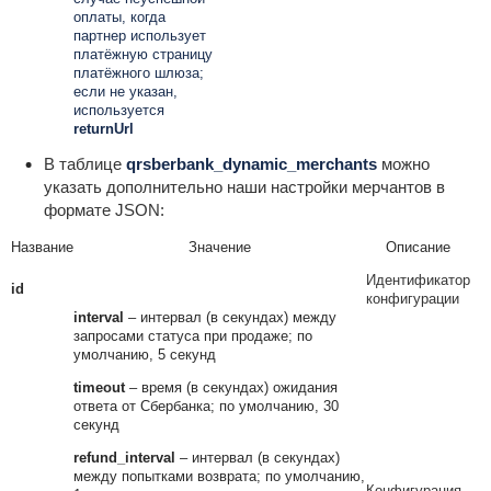
оплаты, когда
партнер использует
платёжную страницу
платёжного шлюза;
если не указан,
используется
returnUrl
В таблице
qrsberbank_dynamic_merchants
можно
указать дополнительно наши настройки мерчантов в
формате JSON:
Название
Значение
Описание
Идентификатор
id
конфигурации
interval
– интервал (в секундах) между
запросами статуса при продаже; по
умолчанию, 5 секунд
timeout
– время (в секундах) ожидания
ответа от Сбербанка; по умолчанию, 30
секунд
refund_interval
– интервал (в секундах)
между попытками возврата; по умолчанию,
Конфигурация