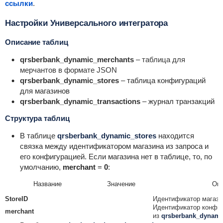
ссылки
.
Настройки Универсального интегратора
Описание таблиц
qrsberbank_dynamic_merchants
–
таблица для
мерчантов в формате JSON
qrsberbank_dynamic_stores
– таблица конфигураций
для магазинов
qrsberbank_dynamic_transactions
– журнал транзакций
Структура таблиц
В таблице
qrsberbank_dynamic_stores
находится
связка между идентификатором магазина из запроса и
его конфигурацией. Если магазина нет в таблице, то, по
умолчанию,
merchant
=
0
:
Название
Значение
Оп
StoreID
Идентификатор магази
Идентификатор конфи
merchant
из
qrsberbank_dynami