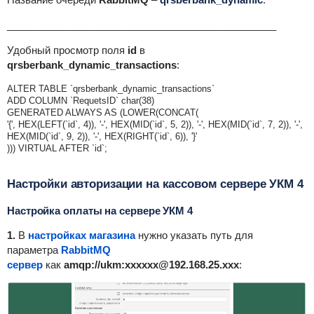
________________________________________________
Удобный просмотр поля
id
в
qrsberbank_dynamic_transactions
:
ALTER TABLE `qrsberbank_dynamic_transactions`
ADD COLUMN `RequetsID` char(38)
GENERATED ALWAYS AS (LOWER(CONCAT(
'{', HEX(LEFT(`id`, 4)), '-', HEX(MID(`id`, 5, 2)), '-', HEX(MID(`id`, 7, 2)), '-',
HEX(MID(`id`, 9, 2)), '-', HEX(RIGHT(`id`, 6)), '}'
))) VIRTUAL AFTER `id`;
Настройки авторизации на кассовом сервере УКМ 4
Настройка оплаты на сервере УКМ 4
1.
В
настройках магазина
нужно указать путь для
параметра
RabbitMQ
сервер
как
amqp://ukm:xxxxxx@192.168.25.xxx
: