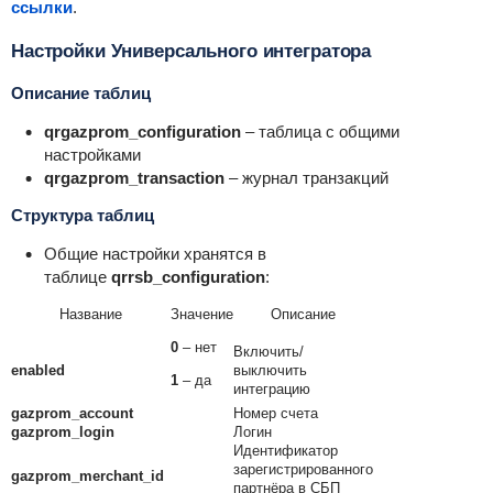
ссылки
.
Настройки Универсального интегратора
Описание таблиц
qrgazprom_configuration
– таблица с общими
настройками
qrgazprom_transaction
– журнал транзакций
Структура таблиц
Общие настройки хранятся в
таблице
qrrsb_configuration
:
Название
Значение
Описание
0
– нет
Включить/
enabled
выключить
1
– да
интеграцию
gazprom_account
Номер счета
gazprom_login
Логин
Идентификатор
зарегистрированного
gazprom_merchant_id
партнёра в СБП