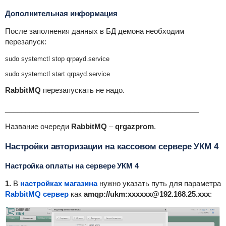
Дополнительная информация
После заполнения данных в БД демона необходим
перезапуск:
sudo systemctl stop qrpayd.service
sudo systemctl start qrpayd.service
RabbitMQ
перезапускать не надо.
________________________________________________
Название очереди
RabbitMQ
–
qrgazprom
.
Настройки авторизации на кассовом сервере УКМ 4
Настройка оплаты на сервере УКМ 4
1.
В
настройках магазина
нужно указать путь для параметра
RabbitMQ сервер
как
amqp://ukm:xxxxxx@192.168.25.xxx
: