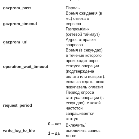
gazprom_pass
Пароль
Время ожидания (в
мс) ответа от
gazprom_timeout
сервера
Газпромбанк
(сетевой таймаут)
Адрес отправки
gazprom_url
запросов
Время (в секундах),
в течение которого
происходит опрос
статуса операции
operation_wait_timeout
(подтверждена
оплата или возврат):
сколько ждать, пока
покупатель оплатит
Период опроса
статуса операции (в
секундах): с какой
request_period
частотой
запрашивается
статус
0
– нет
Включить/
write_log_to_file
выключить запись
1
– да
логов