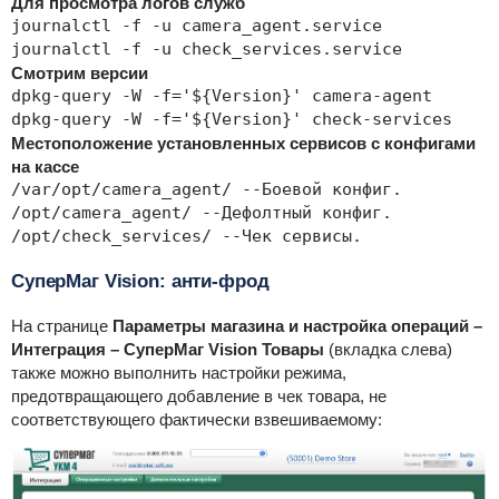
Для просмотра логов служб
journalctl -f -u camera_agent.service

journalctl -f -u check_services.service
Смотрим версии
dpkg-query -W -f='${Version}' camera-agent

dpkg-query -W -f='${Version}' check-services
Местоположение установленных сервисов с конфигами
на кассе
/var/opt/camera_agent/ --Боевой конфиг.

/opt/camera_agent/ --Дефолтный конфиг.

/opt/check_services/ --Чек сервисы.
СуперМаг Vision: анти-фрод
На странице
Параметры магазина и настройка операций –
Интеграция – СуперМаг Vision Товары
(вкладка слева)
также можно выполнить настройки режима,
предотвращающего добавление в чек товара, не
соответствующего фактически взвешиваемому: