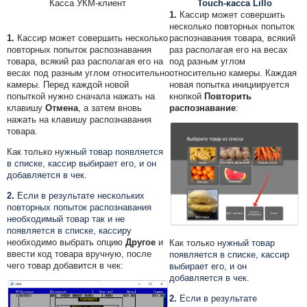
Касса УКМ-клиент
Touch-касса Lillo
1.
Кассир может совершить
несколько повторных попыток
1.
Кассир может совершить несколько
распознавания товара, всякий
повторных попыток распознавания
раз располагая его на весах
товара, всякий раз располагая его на
под разным углом
весах под разным углом относительно
относительно камеры. Каждая
камеры. Перед каждой новой
новая попытка инициируется
попыткой нужно сначала нажать на
кнопкой
Повторить
клавишу
Отмена
, а затем вновь
распознавание
:
нажать на клавишу распознавания
товара.
Как только н
ужный товар появляется
в списке, кассир выбирает его, и он
добавляется в чек.
2.
Если в результате нескольких
повторных попыток распознавания
необходимый товар так и не
появляется в списке, кассиру
необходимо выбрать опцию
Другое
и
Как только н
ужный товар
ввести код товара вручную, после
появляется в списке, кассир
чего товар добавится в чек:
выбирает его, и он
добавляется в чек.
2.
Если в результате