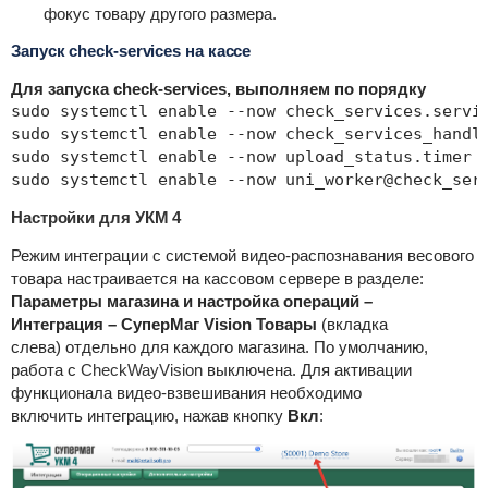
фокус товару другого размера.
Запуск check-services на кассе
Для запуска check-services, выполняем по порядку
sudo systemctl enable --now check_services.servic
sudo systemctl enable --now check_services_handle
sudo systemctl enable --now upload_status.timer

sudo systemctl enable --now uni_worker@check_ser
Настройки для УКМ 4
Режим интеграции с системой видео-распознавания весового
товара настраивается на кассовом сервере в разделе:
Параметры магазина и настройка операций –
Интеграция – СуперМаг Vision Товары
(вкладка
слева) отдельно для каждого магазина. По умолчанию,
работа с
CheckWayVision
выключена.
Для активации
функционала видео-взвешивания необходимо
включить
интеграцию, нажав кнопку
Вкл
: