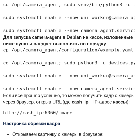
cd /opt/camera_agent; sudo venv/bin/python3 -u de
sudo systemctl enable --now uni_worker@camera_age
sudo systemctl enable --now camera_agent.service
Для запуска camera-agent в Debian на кассе, изложенные
ниже пункты следует выполнять по порядку
cp /opt/camera_agent/configuration/example.yaml /
cd /opt/camera_agent; sudo python3 -u devices.py

sudo systemctl enable --now uni_worker@camera_age
sudo systemctl enable --now camera_agent.service
Если всё прошло успешно, то можно получить кадр с камеры
через браузер, открыв URL (где
cash_ip
– IP-адрес
кассы
):
http://cash_ip:6060/image
Настройка обрезки кадра
Открываем картинку с камеры в браузере: