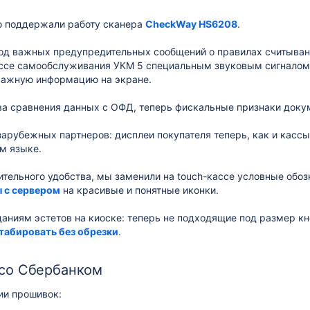
 поддержали работу сканера
CheckWay HS6208
.
од важных предупредительных сообщений о правилах считыван
ассе самообслуживания УКМ 5 специальным звуковым сигналом
важную информацию на экране.
ва сравнения данных с ОФД, теперь фискальные признаки доку
арубежных партнеров: дисплеи покупателя теперь, как и кассы
м языке.
ительного удобства, мы заменили на touch-кассе условные обо
ы с сервером
на красивые и понятные иконки.
даниям эстетов на киоске: теперь не подходящие под размер к
абировать без обрезки
.
 со Сбербанком
ии прошивок: