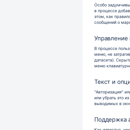
Особо задумчивы
в процессе добав
этом, как прави
сообщений о мар
Управление 
В
процессе польз
меню, не затраги
датасета). Скрыт
меню клавиатурн
Текст и опц
"Авторизация" ил
или убрать это 
выводимых в окн
Поддержка а
Как известно, н