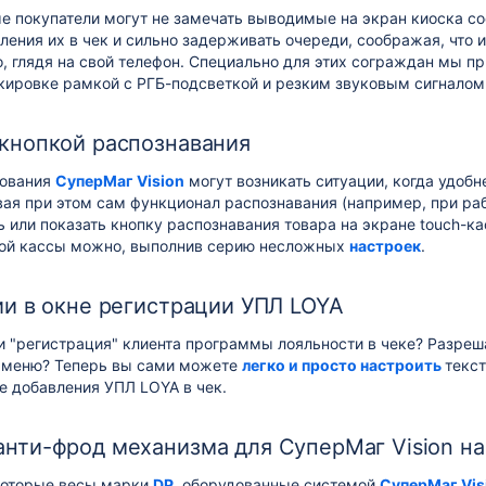
е покупатели могут не замечать выводимые на экран киоска с
ления их в чек и сильно задерживать очереди, соображая, что и
ло, глядя на свой телефон. Специально для этих сограждан мы
кировке рамкой с РГБ-подсветкой и резким звуковым сигналом
кнопкой распознавания
ования
СуперМаг Vision
могут возникать ситуации, когда удоб
вая при этом сам функционал распознавания (например, при р
ь или показать кнопку
распознавания товара
на экране touch-к
ой кассы можно, выполнив серию несложных
настроек
.
ии в окне регистрации УПЛ LOYA
и "регистрация" клиента программы лояльности в чеке? Разреш
из меню? Теперь вы сами можете
легко и просто настроить
текст
е добавления УПЛ LOYA в чек.
нти-фрод механизма для СуперМаг Vision на
екоторые весы марки
DP
, оборудованные системой
СуперМаг Vis