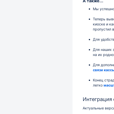
А также...
Мы успешно
Теперь выв
киоске и к
пропустил 
Для удобст
Для наших з
на их родно
Для дополн
связи касс
Конец стра
легко
масшт
Интеграция
Актуальные верс