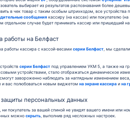
ьзователь выбирает из результатов распознавания более дешев
вить в чек товар с таким особым штрихкодом, все устройства
едительные сообщения
кассиру (на кассах) или покупателю (на 
м отдельном случае будет принимать кассир или пришедший на
а работы на Белфаст
ва работы кассира с кассой-весами
серии Белфаст
, мы сдела
.
устройств
серии Белфаст
под управлением УКМ 5, а также на гр
совыми устройствами, стало отображаться динамическое измене
 смогут завороженно наблюдать за наглядным изменением веса,
 и вас полюбоваться новым виджетом
на экране кассира
и
на 
 защиты персональных данных
, ни покупатель за вашей спиной не увидят вашего имени или н
анных можно
скрыть
, выполнив ряд несложных настроек.