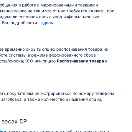
ообщения о работе с маркированными товарами
менно пошло не так и что от них требуется сделать, при
 придумали сопровождать вывод информационных
. Все подробности –
здесь
.
нее временно скрыть опцию
распознавания товара
из
аботе системы в режиме форсированного сбора
ассы/киоска/КСО или опцию
Распознавание
товара
в
ать покупателям регистрироваться по номеру телефона
 заголовка, а также количество и названия опций,
 весах DP
ion
, могут печатать этикетку с особым штрихкодом в